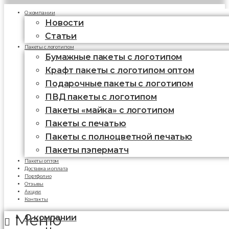
О компании
Новости
Статьи
Пакеты с логотипом
Бумажные пакеты с логотипом
Крафт пакеты с логотипом оптом
Подарочные пакеты с логотипом
ПВД пакеты с логотипом
Пакеты «майка» с логотипом
Пакеты c печатью
Пакеты с полноцветной печатью
Пакеты пэперматч
Пакеты оптом
Доставка и оплата
Портфолио
Отзывы
Акции
Контакты
Меню
О компании