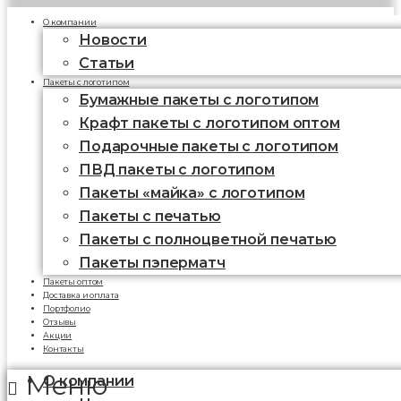
О компании
Новости
Статьи
Пакеты с логотипом
Бумажные пакеты с логотипом
Крафт пакеты с логотипом оптом
Подарочные пакеты с логотипом
ПВД пакеты с логотипом
Пакеты «майка» с логотипом
Пакеты c печатью
Пакеты с полноцветной печатью
Пакеты пэперматч
Пакеты оптом
Доставка и оплата
Портфолио
Отзывы
Акции
Контакты
Меню
О компании