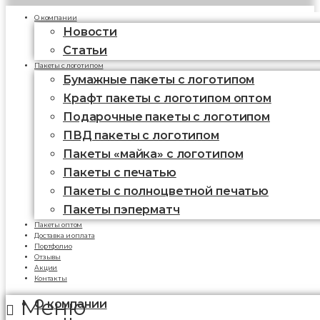
О компании
Новости
Статьи
Пакеты с логотипом
Бумажные пакеты с логотипом
Крафт пакеты с логотипом оптом
Подарочные пакеты с логотипом
ПВД пакеты с логотипом
Пакеты «майка» с логотипом
Пакеты c печатью
Пакеты с полноцветной печатью
Пакеты пэперматч
Пакеты оптом
Доставка и оплата
Портфолио
Отзывы
Акции
Контакты
Меню
О компании