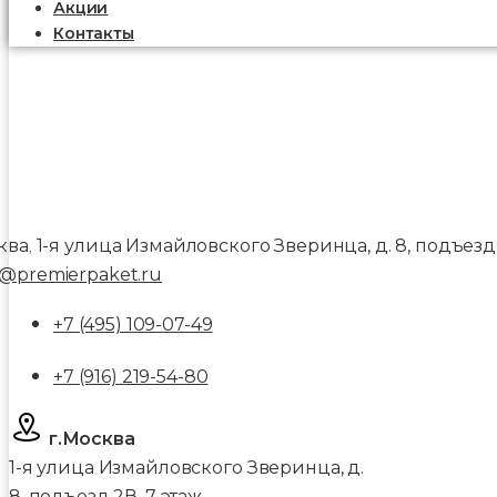
Акции
Контакты
ква
1-я улица Измайловского Зверинца, д. 8, подъезд 
,
@premierpaket.ru
+7 (495) 109-07-49
+7 (916) 219-54-80
г.Москва
1-я улица Измайловского Зверинца, д.
8, подъезд 2В, 7 этаж