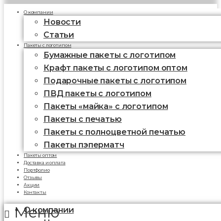
О компании
Новости
Статьи
Пакеты с логотипом
Бумажные пакеты с логотипом
Крафт пакеты с логотипом оптом
Подарочные пакеты с логотипом
ПВД пакеты с логотипом
Пакеты «майка» с логотипом
Пакеты c печатью
Пакеты с полноцветной печатью
Пакеты пэперматч
Пакеты оптом
Доставка и оплата
Портфолио
Отзывы
Акции
Контакты
Меню
О компании