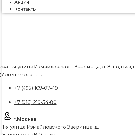
Акции
Контакты
ква
1-я улица Измайловского Зверинца, д. 8, подъезд 
,
@premierpaket.ru
+7 (495) 109-07-49
+7 (916) 219-54-80
г.Москва
1-я улица Измайловского Зверинца, д.
8, подъезд 2В, 7 этаж