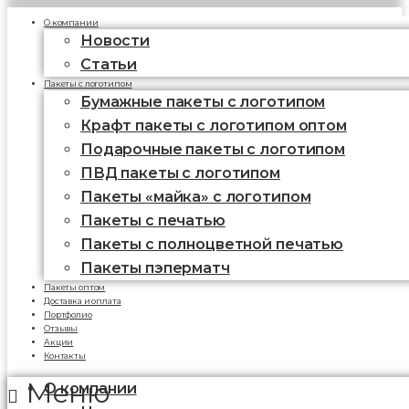
О компании
Новости
Статьи
Пакеты с логотипом
Бумажные пакеты с логотипом
Крафт пакеты с логотипом оптом
Подарочные пакеты с логотипом
ПВД пакеты с логотипом
Пакеты «майка» с логотипом
Пакеты c печатью
Пакеты с полноцветной печатью
Пакеты пэперматч
Пакеты оптом
Доставка и оплата
Портфолио
Отзывы
Акции
Контакты
Меню
О компании