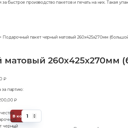
 за быстрое производство пакетов и печать на них. Такая упак
>
Подарочный пакет черный матовый 260х425х270мм (большой
 матовый 260х425х270мм (б
40
₽
 за партию:
200,00
₽
чество
В корзину
арочный
т черный