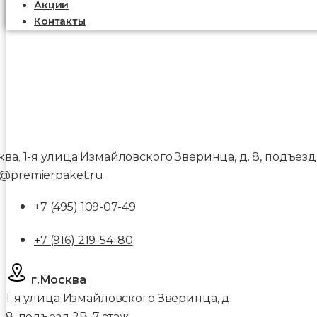
Акции
Контакты
ква
1-я улица Измайловского Зверинца, д. 8, подъезд 
,
@premierpaket.ru
+7 (495) 109-07-49
+7 (916) 219-54-80
г.Москва
1-я улица Измайловского Зверинца, д.
8, подъезд 2В, 7 этаж