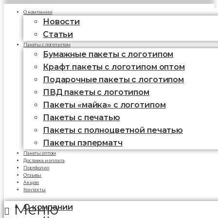
О компании
Новости
Статьи
Пакеты с логотипом
Бумажные пакеты с логотипом
Крафт пакеты с логотипом оптом
Подарочные пакеты с логотипом
ПВД пакеты с логотипом
Пакеты «майка» с логотипом
Пакеты c печатью
Пакеты с полноцветной печатью
Пакеты пэперматч
Пакеты оптом
Доставка и оплата
Портфолио
Отзывы
Акции
Контакты
Меню
О компании