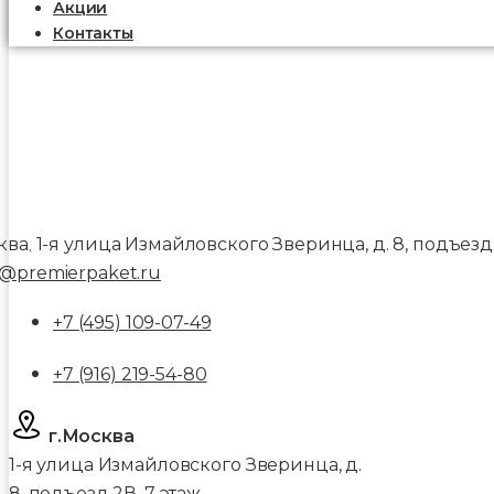
Акции
Контакты
ква
1-я улица Измайловского Зверинца, д. 8, подъезд 
,
@premierpaket.ru
+7 (495) 109-07-49
+7 (916) 219-54-80
г.Москва
1-я улица Измайловского Зверинца, д.
8, подъезд 2В, 7 этаж