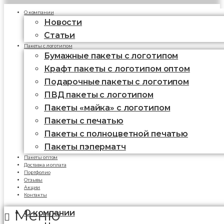
О компании
Новости
Статьи
Пакеты с логотипом
Бумажные пакеты с логотипом
Крафт пакеты с логотипом оптом
Подарочные пакеты с логотипом
ПВД пакеты с логотипом
Пакеты «майка» с логотипом
Пакеты c печатью
Пакеты с полноцветной печатью
Пакеты пэперматч
Пакеты оптом
Доставка и оплата
Портфолио
Отзывы
Акции
Контакты
Меню
О компании