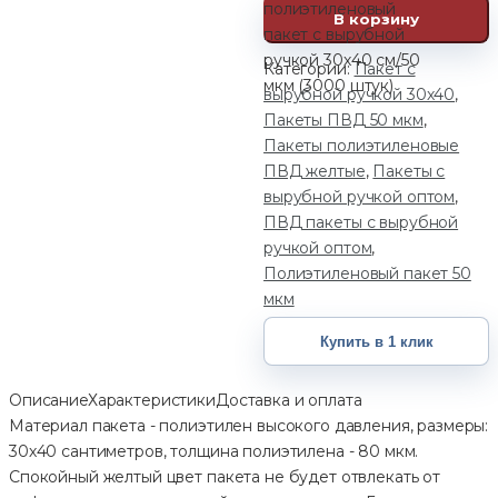
полиэтиленовый
В корзину
пакет с вырубной
ручкой 30х40 см/50
Категории:
Пакет с
мкм (3000 штук)
вырубной ручкой 30х40
,
Пакеты ПВД 50 мкм
,
Пакеты полиэтиленовые
ПВД желтые
,
Пакеты с
вырубной ручкой оптом
,
ПВД пакеты с вырубной
ручкой оптом
,
Полиэтиленовый пакет 50
мкм
Купить в 1 клик
Описание
Характеристики
Доставка и оплата
Материал пакета - полиэтилен высокого давления, размеры:
30х40 сантиметров, толщина полиэтилена - 80 мкм.
Спокойный желтый цвет пакета не будет отвлекать от