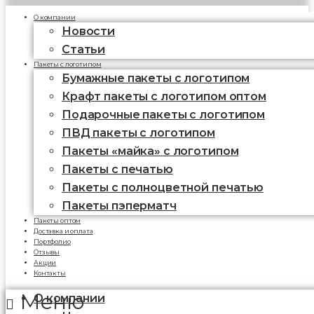
О компании
Новости
Статьи
Пакеты с логотипом
Бумажные пакеты с логотипом
Крафт пакеты с логотипом оптом
Подарочные пакеты с логотипом
ПВД пакеты с логотипом
Пакеты «майка» с логотипом
Пакеты c печатью
Пакеты с полноцветной печатью
Пакеты пэперматч
Пакеты оптом
Доставка и оплата
Портфолио
Отзывы
Акции
Контакты
Меню
О компании