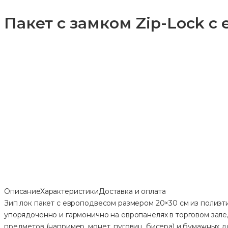
Пакет с замком Zip-Lock с
Описание
Характеристики
Доставка и оплата
Зип лок пакет с европодвесом размером 20×30 см из полиэт
упорядоченно и гармонично на европанелях в торговом зале
предметов (например, монет, пуговиц, бисера) и бумажных 