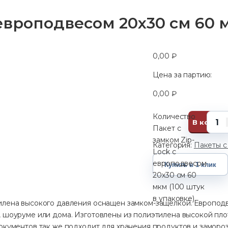
 европодвесом 20х30 см 60 м
0,00
₽
Цена за партию:
0,00
₽
Количество
В корзин
Пакет с
замком Zip-
Категория:
Пакеты с
Lock с
европодвесом
Купить в 1 клик
20х30 см 60
мкм (100 штук
в упаковке)
илена высокого давления оснащен замком-защелкой. Европодв
, шоуруме или дома. Изготовлены из полиэтилена высокой пло
документов так же подходит для хранения продуктов и заморо