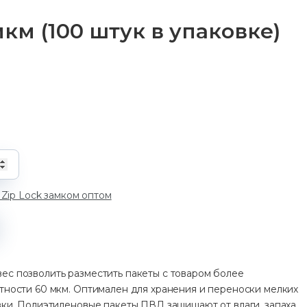
км (100 штук в упаковке)
у
 Zip Lock замком оптом
ес позволить разместить пакеты с товаром более
тности 60 мкм. Оптимален для хранения и переноски мелких
зки. Полиэтиленовые пакеты ПВД защищают от влаги, запаха