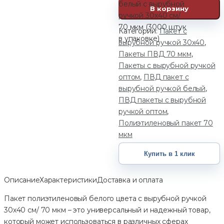
белый с вырубной
В корзину
ручкой 30х40 см/
70 мкм (3000 штук
Категории:
Пакет с
в упаковке)
вырубной ручкой 30х40
,
Пакеты ПВД 70 мкм
,
Пакеты с вырубной ручкой
оптом
,
ПВД пакет с
вырубной ручкой белый
,
ПВД пакеты с вырубной
ручкой оптом
,
Полиэтиленовый пакет 70
мкм
Купить в 1 клик
Описание
Характеристики
Доставка и оплата
Пакет полиэтиленовый белого цвета с вырубной ручкой
30х40 см/ 70 мкм – это универсальный и надежный товар,
который может использоваться в различных сферах