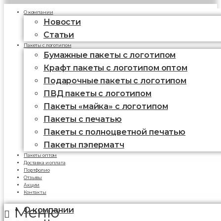
О компании
Новости
Статьи
Пакеты с логотипом
Бумажные пакеты с логотипом
Крафт пакеты с логотипом оптом
Подарочные пакеты с логотипом
ПВД пакеты с логотипом
Пакеты «майка» с логотипом
Пакеты c печатью
Пакеты с полноцветной печатью
Пакеты пэперматч
Пакеты оптом
Доставка и оплата
Портфолио
Отзывы
Акции
Контакты
Меню
О компании