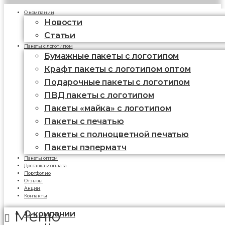
О компании
Новости
Статьи
Пакеты с логотипом
Бумажные пакеты с логотипом
Крафт пакеты с логотипом оптом
Подарочные пакеты с логотипом
ПВД пакеты с логотипом
Пакеты «майка» с логотипом
Пакеты c печатью
Пакеты с полноцветной печатью
Пакеты пэперматч
Пакеты оптом
Доставка и оплата
Портфолио
Отзывы
Акции
Контакты
Меню
О компании